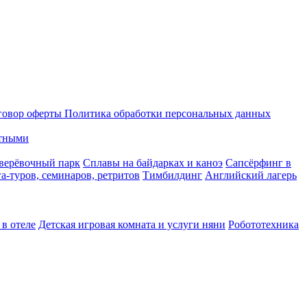
говор оферты
Политика обработки персональных данных
тными
верёвочный парк
Сплавы на байдарках и каноэ
Сапсёрфинг в
а-туров, семинаров, ретритов
Тимбилдинг
Английский лагерь
в отеле
Детская игровая комната и услуги няни
Робототехника