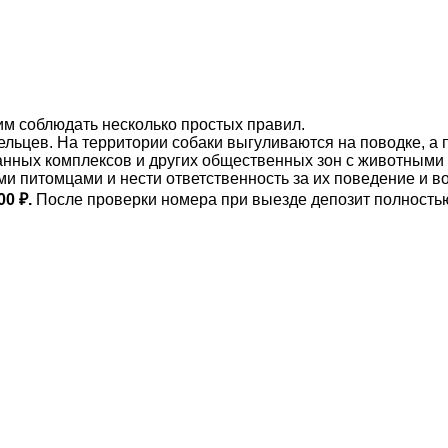
им соблюдать несколько простых правил.
ьцев. На территории собаки выгуливаются на поводке, а 
анных комплексов и других общественных зон с животными 
ми питомцами и нести ответственность за их поведение и 
00 ₽.
После проверки номера при выезде депозит полность