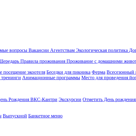
емые вопросы
Вакансии
Агентствам
Экологическая политика
До
Шередарь
Правила проживания
Проживание с домашними живо
е посещение экоотеля
Беседки для пикника
Ферма
Всесезонный 
 тренинги
Анимационные программы
Место для проведения йог
ень Рождения ВКС-Кантри
Экскурсии
Отметить День рождения 
ы
Выпускной
Банкетное меню