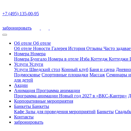
+7 (495) 135-00-95
забронировать
Об отеле
Об отеле
Об отеле
Новости
Галерея
История
Отзывы
Часто задава
Номера
Номера
Номера
Бунгало
Номера в отеле
Изба
Коттедж
Коттеджи 
Услуги
Услуги
Услуги
Шведский стол
Конный клуб
Баня и сауна
Дневно
Подмосковье
Спортивные площадки
Массаж
Семинары и
для детей
Акции
Анимация
Программа анимации
Программа анимации
Новый год 2027 в «ВКС-Кантри»
Д
Корпоративные мероприятия
Банкеты
Банкеты
Кафе
Залы для проведения мероприятий
Банкеты
Свадьб
Контакты
забронировать