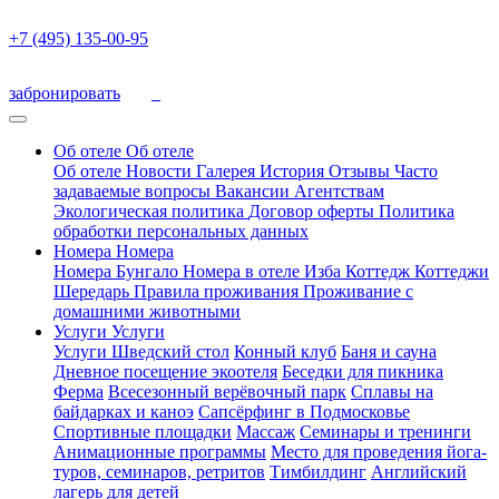
+7 (495) 135-00-95
забронировать
Об отеле
Об отеле
Об отеле
Новости
Галерея
История
Отзывы
Часто
задаваемые вопросы
Вакансии
Агентствам
Экологическая политика
Договор оферты
Политика
обработки персональных данных
Номера
Номера
Номера
Бунгало
Номера в отеле
Изба
Коттедж
Коттеджи
Шередарь
Правила проживания
Проживание с
домашними животными
Услуги
Услуги
Услуги
Шведский стол
Конный клуб
Баня и сауна
Дневное посещение экоотеля
Беседки для пикника
Ферма
Всесезонный верёвочный парк
Сплавы на
байдарках и каноэ
Сапсёрфинг в Подмосковье
Спортивные площадки
Массаж
Семинары и тренинги
Анимационные программы
Место для проведения йога-
туров, семинаров, ретритов
Тимбилдинг
Английский
лагерь для детей