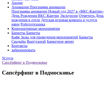
Акции
Анимация
Программа анимации
Программа анимации
Новый год 2027 в «ВКС-Кантри»
День Рождения ВКС-Кантри
Экскурсии
Отметить День
рождения в отеле
Детская игровая комната и услуги
няни
Робототехника
Корпоративные мероприятия
Банкеты
Банкеты
Кафе
Залы для проведения мероприятий
Банкеты
Свадьбы
Выпускной
Банкетное меню
Контакты
забронировать
Услуги
Сапсёрфинг в Подмосковье
Сапсёрфинг в Подмосковье