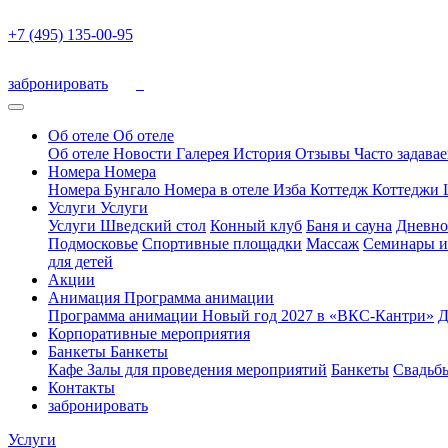
+7 (495) 135-00-95
забронировать
Об отеле
Об отеле
Об отеле
Новости
Галерея
История
Отзывы
Часто задава
Номера
Номера
Номера
Бунгало
Номера в отеле
Изба
Коттедж
Коттеджи 
Услуги
Услуги
Услуги
Шведский стол
Конный клуб
Баня и сауна
Дневно
Подмосковье
Спортивные площадки
Массаж
Семинары и
для детей
Акции
Анимация
Программа анимации
Программа анимации
Новый год 2027 в «ВКС-Кантри»
Д
Корпоративные мероприятия
Банкеты
Банкеты
Кафе
Залы для проведения мероприятий
Банкеты
Свадьб
Контакты
забронировать
Услуги