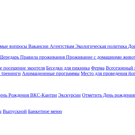
емые вопросы
Вакансии
Агентствам
Экологическая политика
До
Шередарь
Правила проживания
Проживание с домашними живо
е посещение экоотеля
Беседки для пикника
Ферма
Всесезонный 
 тренинги
Анимационные программы
Место для проведения йог
ень Рождения ВКС-Кантри
Экскурсии
Отметить День рождения 
ы
Выпускной
Банкетное меню