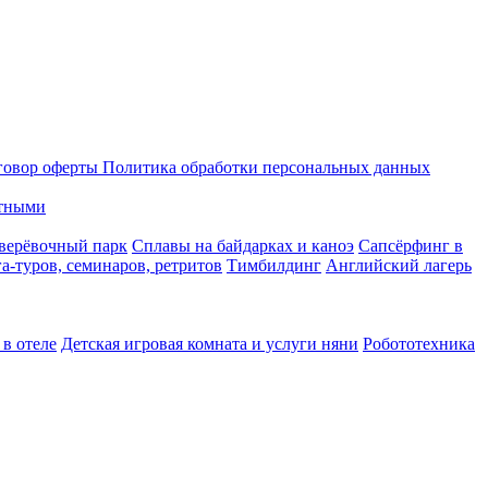
говор оферты
Политика обработки персональных данных
тными
верёвочный парк
Сплавы на байдарках и каноэ
Сапсёрфинг в
а-туров, семинаров, ретритов
Тимбилдинг
Английский лагерь
в отеле
Детская игровая комната и услуги няни
Робототехника