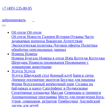
+7 (495) 135-00-95
забронировать
Об отеле
Об отеле
Об отеле
Новости
Галерея
История
Отзывы
Часто
задаваемые вопросы
Вакансии
Агентствам
Экологическая политика
Договор оферты
Политика
обработки персональных данных
Номера
Номера
Номера
Бунгало
Номера в отеле
Изба
Коттедж
Коттеджи
Шередарь
Правила проживания
Проживание с
домашними животными
Услуги
Услуги
Услуги
Шведский стол
Конный клуб
Баня и сауна
Дневное посещение экоотеля
Беседки для пикника
Ферма
Всесезонный верёвочный парк
Сплавы на
байдарках и каноэ
Сапсёрфинг в Подмосковье
Спортивные площадки
Массаж
Семинары и тренинги
Анимационные программы
Место для проведения йога-
туров, семинаров, ретритов
Тимбилдинг
Английский
лагерь для детей