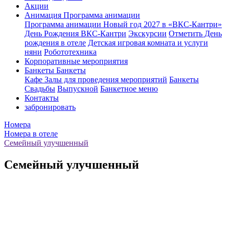
Акции
Анимация
Программа анимации
Программа анимации
Новый год 2027 в «ВКС-Кантри»
День Рождения ВКС-Кантри
Экскурсии
Отметить День
рождения в отеле
Детская игровая комната и услуги
няни
Робототехника
Корпоративные мероприятия
Банкеты
Банкеты
Кафе
Залы для проведения мероприятий
Банкеты
Свадьбы
Выпускной
Банкетное меню
Контакты
забронировать
Номера
Номера в отеле
Семейный улучшенный
Семейный улучшенный